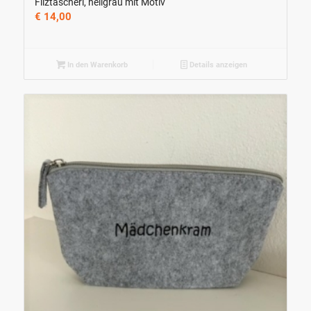
Filztascherl, hellgrau mit Motiv
€
14,00
In den Warenkorb
Details anzeigen