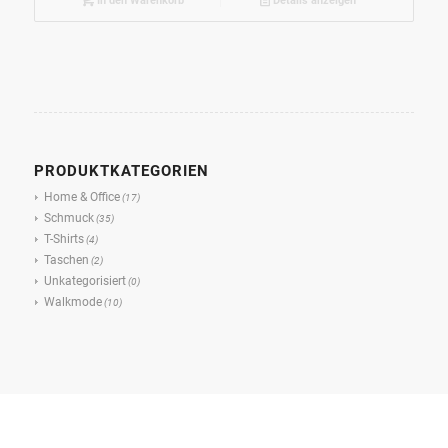
In den Warenkorb
Details anzeigen
PRODUKTKATEGORIEN
Home & Office
(17)
Schmuck
(35)
T-Shirts
(4)
Taschen
(2)
Unkategorisiert
(0)
Walkmode
(10)