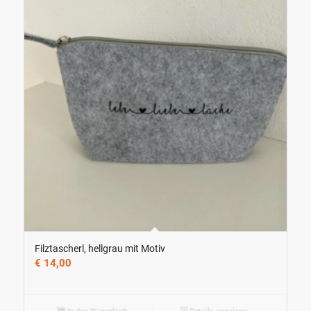
Filztascherl, hellgrau mit Motiv
€
14,00