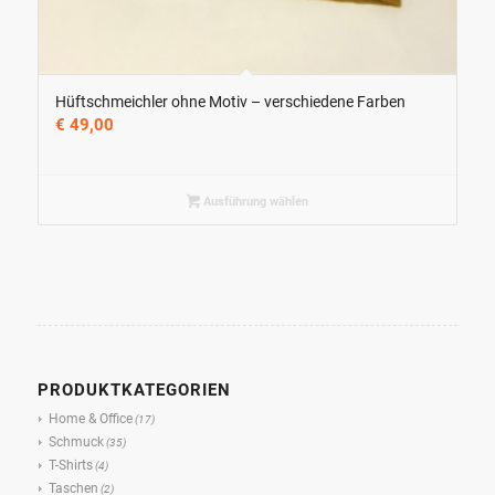
Hüftschmeichler ohne Motiv – verschiedene Farben
€
49,00
Ausführung wählen
PRODUKTKATEGORIEN
Home & Office
(17)
Schmuck
(35)
T-Shirts
(4)
Taschen
(2)