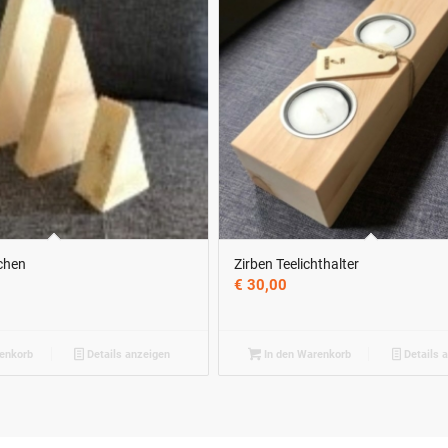
chen
Zirben Teelichthalter
€
30,00
enkorb
Details anzeigen
In den Warenkorb
Details 