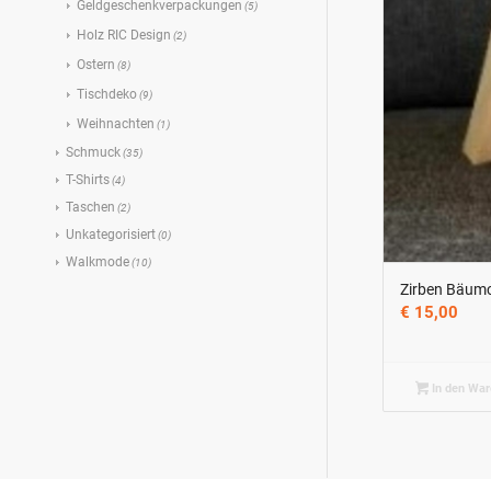
Geldgeschenkverpackungen
(5)
Holz RIC Design
(2)
Ostern
(8)
Tischdeko
(9)
Weihnachten
(1)
Schmuck
(35)
T-Shirts
(4)
Taschen
(2)
Unkategorisiert
(0)
Walkmode
(10)
Zirben Bäum
€
15,00
In den War