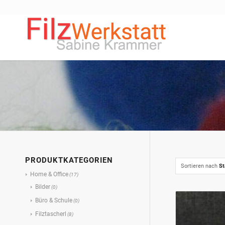
PRODUKTKATEGORIEN
Sortieren nach
St
Home & Office
(17)
Bilder
(0)
Büro & Schule
(0)
Filztascherl
(8)